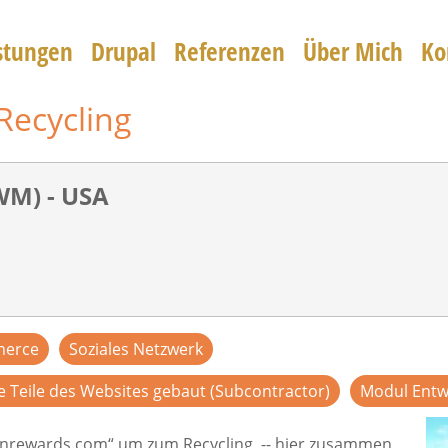
stungen
Drupal
Referenzen
Über Mich
Ko
Recycling
M) - USA
merce
Soziales Netzwerk
e Teile des Websites gebaut (Subcontractor)
Modul Entw
eenrewards.com“ um zum Recycling -- hier zusammen