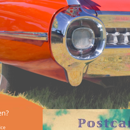
en?
ice