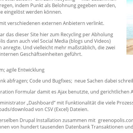
uregen, indem Punkt als Belohnung gegeben werden,
e eingelöst werden können.
it verschiedenen externen Anbietern verlinkt.
ar das dieser Site hier zum Recycling per Abholung
s dann auch viel Social Media (blogs und Videos)
 anregte. Und vielleicht mehr maßstäblich, die zwei
internen Geschäftseinheiten geführt.
am; agile Entwicklung
ank abfragen; Code und Bugfixes; neue Sachen dabei schrei
ration Formular damit es Ajax benutzte, und gerichtlichen
ministrator „Dashboard“ mit Funktionalität die viele Prozes
loads/download von CSV (Excel) Dateien.
erselben Drupal Installation zusammen mit greenopolis.com
nnen von hundert tausenden Datenbank Transaktionen und 