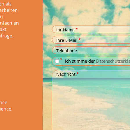
en als
arbeiten
zu
einfach an
akt
Ihr Name
nfrage.
Ihre E-Mail
Telephone
Ich stimme der
Datenschutzerkl
Nachricht
ence
ience