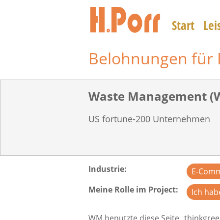
Direkt
zum
Start
Lei
Inhalt
Belohnungen für 
Waste Management (W
US fortune-200 Unternehmen
Industrie
E-Com
Meine Rolle im Project
Ich hab
WM benutzte diese Seite „thinkgr