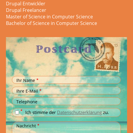
Drupal Entwickler
Drupal Freelancer
Master of Science in Computer Science
Bachelor of Science in Computer Science
Ihr Name
Ihre E-Mail
Telephone
Ich stimme der
Datenschutzerklärung
zu.
Nachricht