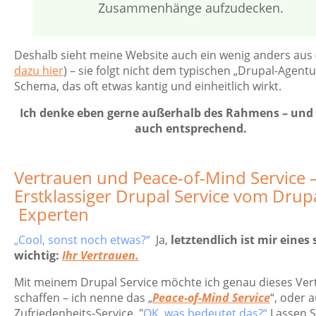
Zusammenhänge aufzudecken.
Deshalb sieht meine Website auch ein wenig anders aus 
dazu hier
) – sie folgt nicht dem typischen „Drupal-Agentu
Schema, das oft etwas kantig und einheitlich wirkt.
Ich denke eben gerne außerhalb des Rahmens – und 
auch entsprechend.
Vertrauen und Peace-of-Mind Service
Erstklassiger Drupal Service vom Drup
Experten
„Cool, sonst noch etwas?“
Ja,
letztendlich ist mir eines 
wichtig:
Ihr Vertrauen.
Mit meinem Drupal Service möchte ich genau dieses Ver
schaffen – ich nenne das „
Peace-of-Mind Service
“, oder 
Zufriedenheits-Service. "
OK, was bedeutet das?“
Lassen S