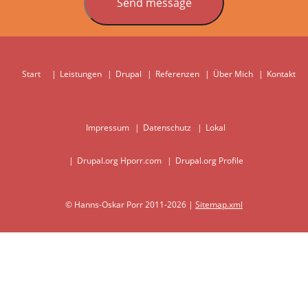
Start
Leistungen
Drupal
Referenzen
Über Mich
Kontakt
Hauptnavigation
Impressum
Datenschutz
Lokal
Footer
menu
Drupal.org Hporr.com
Drupal.org Profile
© Hanns-Oskar Porr 2011-2026 |
Sitemap.xml