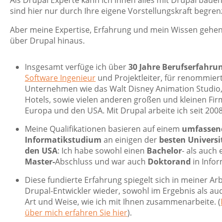
Als Drupal Experte kann ich ihnen alles mit Drupal baue
sind hier nur durch Ihre eigene Vorstellungskraft begrenz
Aber meine Expertise, Erfahrung und mein Wissen gehen
über Drupal hinaus.
Insgesamt verfüge ich über
30 Jahre Berufserfahru
Software Ingenieur
und Projektleiter, für renommier
Unternehmen wie das Walt Disney Animation Studio,
Hotels, sowie vielen anderen großen und kleinen Fir
Europa und den USA. Mit Drupal arbeite ich seit 2008
Meine Qualifikationen basieren auf einem
umfassen
Informatikstudium
an einigen der
besten Universi
den USA
: Ich habe sowohl einen
Bachelor
- als auch 
Master-
Abschluss und war auch
Doktorand
in Infor
Diese fundierte Erfahrung spiegelt sich in meiner Arb
Drupal-Entwickler wieder, sowohl im Ergebnis als auc
Art und Weise, wie ich mit Ihnen zusammenarbeite. (
über mich erfahren Sie hier
).