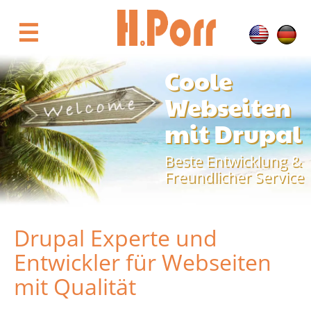
Direkt
zum
☰
Inhalt
Coole
Webseiten
mit Drupal
Beste Entwicklung &
Freundlicher Service
Drupal Experte und
Entwickler für Webseiten
mit Qualität