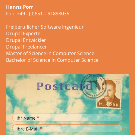
Hanns Porr
Fon: +49 - (0)651 – 91898035
Freiberuflicher Software Ingenieur
Drupal Experte
Drupal Entwickler
Drupal Freelancer
Master of Science in Computer Science
Bachelor of Science in Computer Science
Ihr Name
Ihre E-Mail