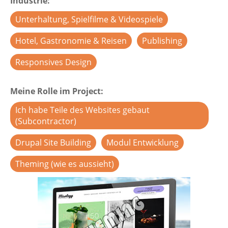
Industrie
Unterhaltung, Spielfilme & Videospiele
Hotel, Gastronomie & Reisen
Publishing
Responsives Design
Meine Rolle im Project
Ich habe Teile des Websites gebaut
(Subcontractor)
Drupal Site Building
Modul Entwicklung
Theming (wie es aussieht)