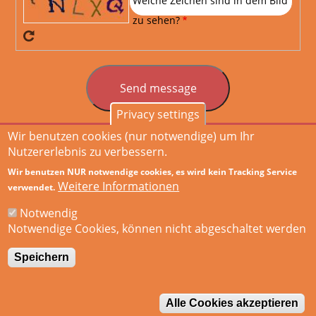
Welche Zeichen sind in dem Bild
zu sehen?
Privacy settings
Wir benutzen cookies (nur notwendige) um Ihr
Nutzererlebnis zu verbessern.
Start
Leistungen
Drupal
Referenzen
Über Mich
Kontakt
Hauptnavigation
Wir benutzen NUR notwendige cookies, es wird kein Tracking Service
Weitere Informationen
verwendet.
Notwendig
Impressum
Datenschutz
Lokal
Footer
Notwendige Cookies, können nicht abgeschaltet werden
menu
Drupal.org Hporr.com
Drupal.org Profile
Speichern
© Hanns-Oskar Porr 2011-2026 |
Sitemap.xml
Alle Cookies akzeptieren