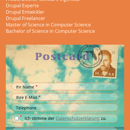
Drupal Experte
Drupal Entwickler
Drupal Freelancer
Master of Science in Computer Science
Bachelor of Science in Computer Science
Ihr Name
Ihre E-Mail
Telephone
Ich stimme der
Datenschutzerklärung
zu.