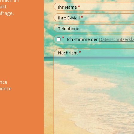
einfach an
akt
Ihr Name
nfrage.
Ihre E-Mail
Telephone
Ich stimme der
Datenschutzerkl
Nachricht
ence
ience