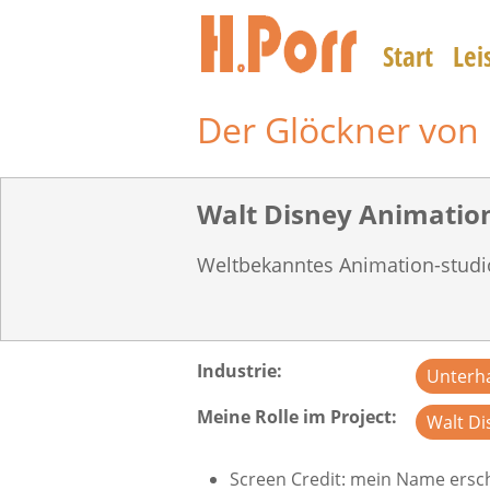
Direkt
zum
Start
Lei
Inhalt
Der Glöckner von
Walt Disney Animation
Weltbekanntes Animation-studi
Industrie
Unterha
Meine Rolle im Project
Walt Di
Screen Credit: mein Name ersc