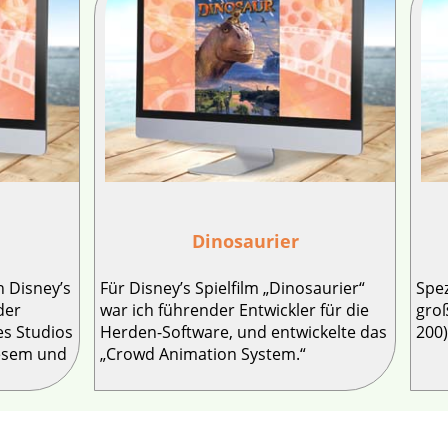
Dinosaurier
 Disney’s
Für Disney’s Spielfilm „Dinosaurier“
Spez
 der
war ich führender Entwickler für die
gro
es Studios
Herden-Software, und entwickelte das
200)
iesem und
„Crowd Animation System.“