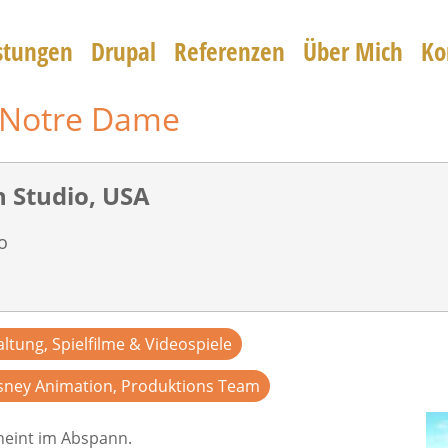
stungen
Drupal
Referenzen
Über Mich
Ko
 Notre Dame
 Studio, USA
o
ltung, Spielfilme & Videospiele
sney Animation, Produktions Team
heint im Abspann.