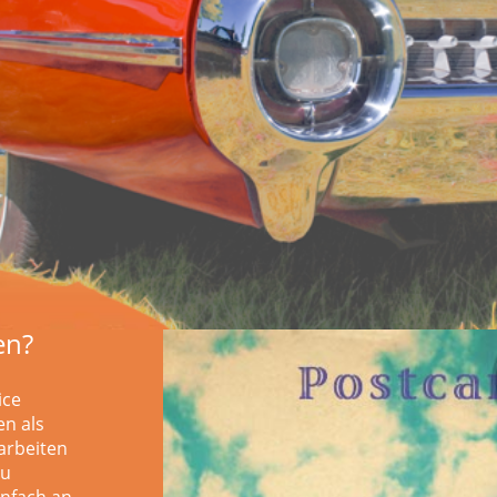
en?
ice
en als
arbeiten
zu