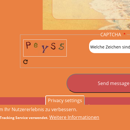
CAPTCHA
Welche Zeichen sind
Privacy settings
Start
Leistungen
Drupal
Referenzen
Über Mich
Kontakt
 Ihr Nutzererlebnis zu verbessern.
Weitere Informationen
Tracking Service verwendet.
Impressum
Datenschutz
Lokal
Drupal.org Hporr.com
Drupal.org Profile
Footer