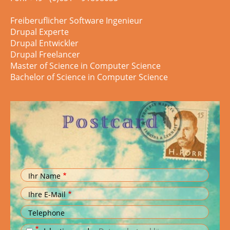
Freiberuflicher Software Ingenieur
Drupal Experte
Drupal Entwickler
Drupal Freelancer
Master of Science in Computer Science
Bachelor of Science in Computer Science
Ihr Name
Ihre E-Mail
Telephone