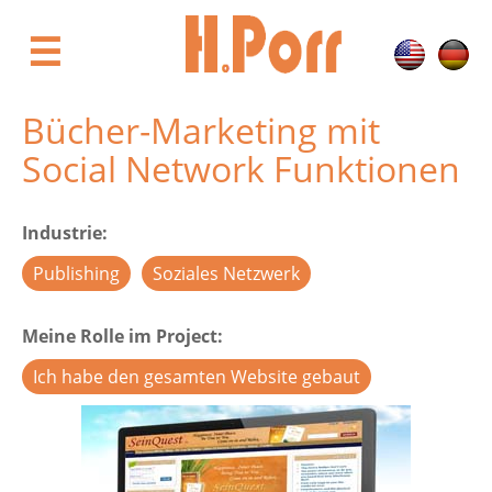
Direkt
zum
☰
Inhalt
Bücher-Marketing mit
Social Network Funktionen
Industrie
Publishing
Soziales Netzwerk
Meine Rolle im Project
Ich habe den gesamten Website gebaut