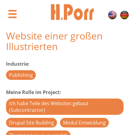
Direkt
zum
☰
Inhalt
Website einer großen
Illustrierten
Industrie
Publishing
Meine Rolle im Project
Ich habe Teile des Websites gebaut
(Subcontractor)
Drupal Site Building
Modul Entwicklung